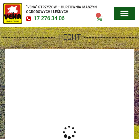
"VENA" STRZYŻÓW – HURTOWNIA MASZYN
OGRODOWYCH I LEŚNYCH
0
17 276 34 06
MIKROCIĄGNIKI CZESKIE
URZĄDZENIA 
SERWIS URZĄD
HECHT