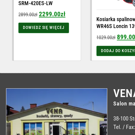
SRM-420ES-LW
2299.00
zł
2899.00
zł
Kosiarka spalino
WR46S Loncin 13
DOWIEDZ SIĘ WIĘCEJ
899.0
1029.00
zł
DODAJ DO KOSZY
VEN
Salon ma
38-100 St
Tel. / Fax