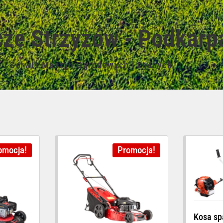
ze Strzyżów - Podkarp
n i Serwis Maszyn Ogrodowych i Leśnych
omocja!
Promocja!
Kosa sp