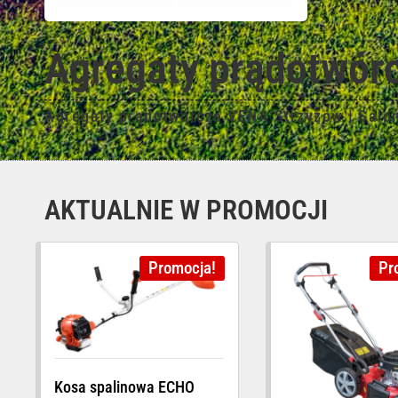
Agregaty prądotwórc
Agregaty prądotwórcze VENA Strzyżów | Salo
AKTUALNIE W PROMOCJI
Promocja!
Pr
Kosa spalinowa ECHO