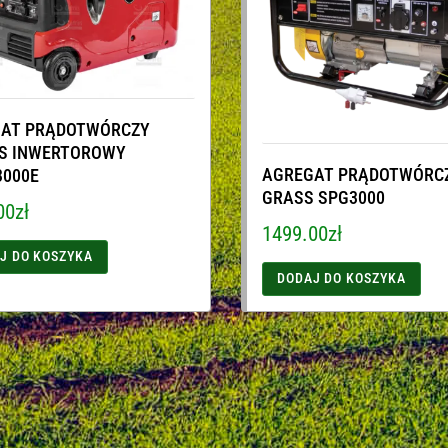
AT PRĄDOTWÓRCZY
S INWERTOROWY
AGREGAT PRĄDOTWÓRC
3000E
GRASS SPG3000
00
zł
1499.00
zł
J DO KOSZYKA
DODAJ DO KOSZYKA