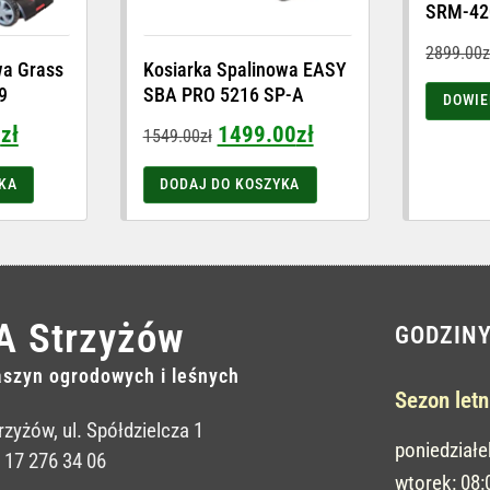
SRM-42
2899.00
z
wa Grass
Kosiarka Spalinowa EASY
9
SBA PRO 5216 SP-A
DOWIE
0
zł
1499.00
zł
1549.00
zł
KA
DODAJ DO KOSZYKA
A Strzyżów
GODZIN
szyn ogrodowych i leśnych
Sezon letn
rzyżów, ul. Spółdzielcza 1
poniedziałe
: 17 276 34 06
wtorek: 08