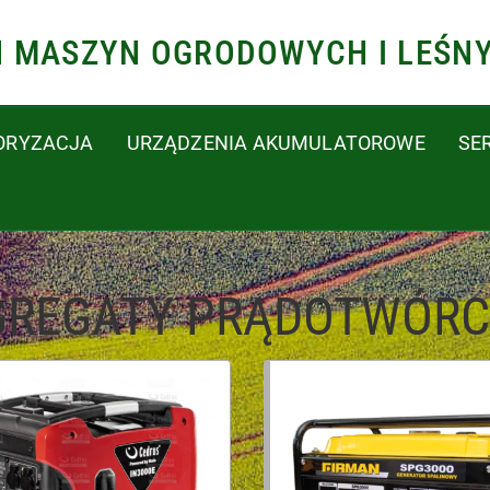
N MASZYN OGRODOWYCH I LEŚN
ORYZACJA
URZĄDZENIA AKUMULATOROWE
SE
GREGATY PRĄDOTWÓRC