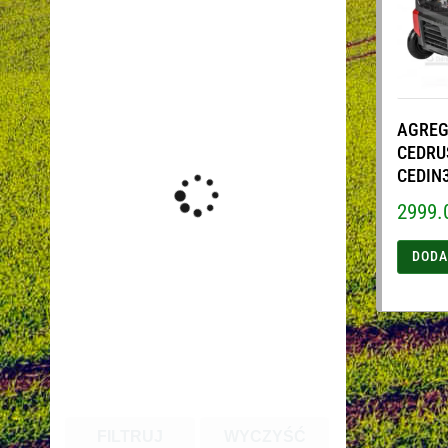
AGREG
CEDRU
CEDIN
2999.
DODA
FILTRUJ
WYCZYŚĆ