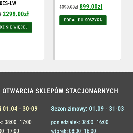
0ES-LW
899.00
zł
1099.00
zł
2299.00
zł
ł
DODAJ DO KOSZYKA
DZ SIĘ WIĘCEJ
Y OTWARCIA SKLEPÓW STACJONARNYCH
i 01.04 - 30-09
Sezon zimowy: 01.09 - 31-03
k: 08:00–17:00
poniedziałek: 08:00–16:00
:00–17:00
wtorek: 08:00–16:00