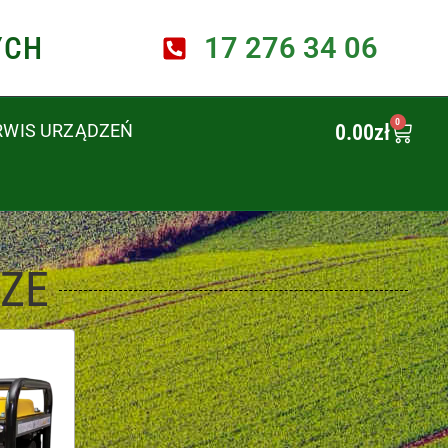
YCH
17 276 34 06
0
0.00
zł
RWIS URZĄDZEŃ
ZE