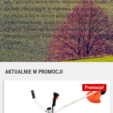
ładu i porządku wokół domu. Wyposażone w trwałe
szczotki zamiatające, w mgnieniu oka usuwają kurz,
pył, liście, a także drobne gałązki zalegające na
drodze dojazdowej, podjeździe czy ścieżkach w
ogrodzie. Dzięki zamiatarce spalinowej dokładnie
uprzątniesz nawet świeży śnieg nawet z nierównego
podjazdu.
AKTUALNIE W PROMOCJI
Promocja!