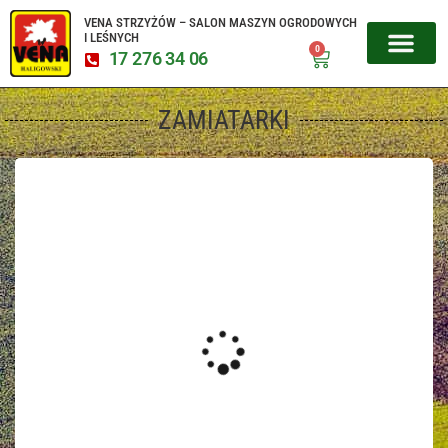
VENA STRZYŻÓW – SALON MASZYN OGRODOWYCH
I LEŚNYCH
0
17 276 34 06
MIKROCIĄGNIKI CZESKIE
URZĄDZENIA 
SERWIS URZĄD
ZAMIATARKI