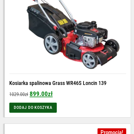
Kosiarka spalinowa Grass WR46S Loncin 139
899.00
zł
1029.00
zł
DODAJ DO KOSZYKA
Promocja!