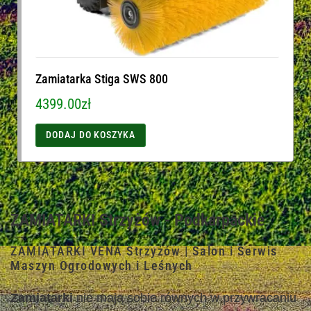
Zamiatarka Stiga SWS 800
4399.00
zł
DODAJ DO KOSZYKA
ZAMIATARKI Strzyżów - Podkarpackie
ZAMIATARKI VENA Strzyżów | Salon i Serwis
Maszyn Ogrodowych i Leśnych
Zamiatarki
nie mają sobie równych w przywracaniu