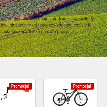
dze maszyna potrzebuje zaledwie kilka chwil, by
dów, niezależnie od tego, czy zdecydujesz się je
dzielą się zasadniczo na dwie grupy:
Promocja!
Promocja!