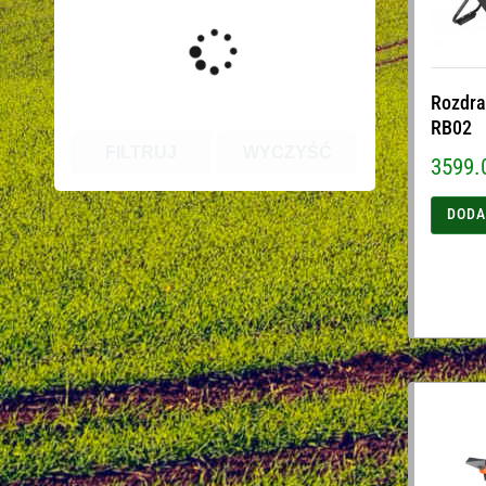
Rozdra
RB02
FILTRUJ
WYCZYŚĆ
3599.
DODA