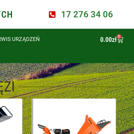
YCH
17 276 34 06
0
0.00
zł
RWIS URZĄDZEŃ
ĘZI