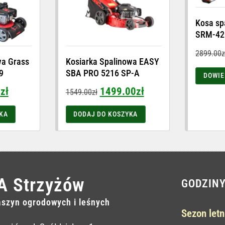
Kosa sp
SRM-42
2899.00
z
wa Grass
Kosiarka Spalinowa EASY
9
SBA PRO 5216 SP-A
DOWIE
0
zł
1499.00
zł
1549.00
zł
KA
DODAJ DO KOSZYKA
A Strzyżów
GODZIN
szyn ogrodowych i leśnych
Sezon letn