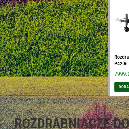
Rozdra
P4206
7999.
DODA
ROZDRABNIACZE DO 