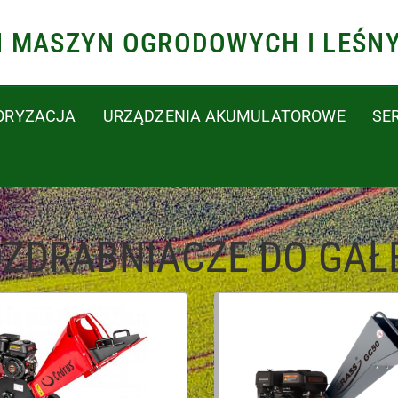
N MASZYN OGRODOWYCH I LEŚN
ORYZACJA
URZĄDZENIA AKUMULATOROWE
SE
ZDRABNIACZE DO GAŁ