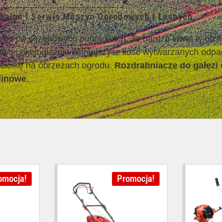
alon i Serwis Maszyn Ogrodowych i Leśnych
ód po sezonowych porządkach. To bardzo łatwa w obsłu
atwo i ekologicznie zmniejszysz ilość wytwarzanych odpa
ściółkę na obrzeżach ogrodu.
Rozdrabniacze do gałęzi
linowe
.
omocja!
Promocja!