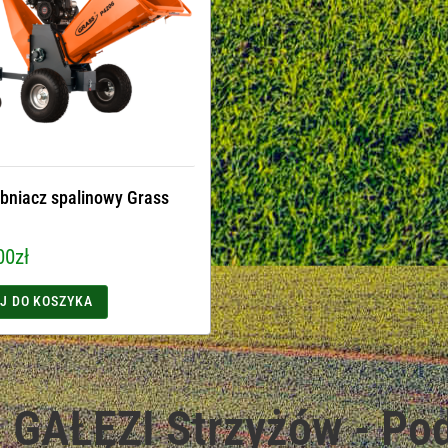
bniacz spalinowy Grass
00
zł
J DO KOSZYKA
GAŁĘZI Strzyżów - Pod