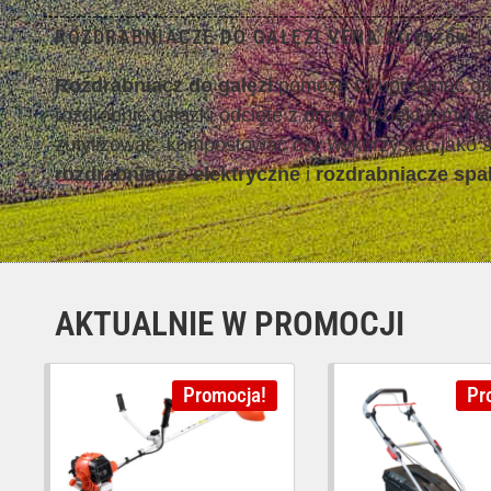
ROZDRABNIACZE DO GAŁĘZI VENA Strzyżów | S
Rozdrabniacz do gałęzi
pomoże Ci uprzątnąć ogr
rozdrobnić gałązki odcięte z drzew. Dzięki temu ł
zutylizować, kompostować czy wykorzystać jako 
rozdrabniacze elektryczne
i
rozdrabniacze spa
AKTUALNIE W PROMOCJI
Promocja!
Pr