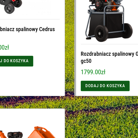
bniacz spalinowy Cedrus
00
zł
Rozdrabniacz spalinowy 
gc50
J DO KOSZYKA
1799.00
zł
DODAJ DO KOSZYKA