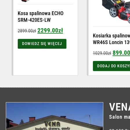
Kosa spalinowa ECHO
SRM-420ES-LW
2299.00
zł
2899.00
zł
Kosiarka spalino
WR46S Loncin 13
DOWIEDZ SIĘ WIĘCEJ
899.0
1029.00
zł
DODAJ DO KOSZY
VEN
Salon ma