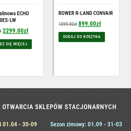
ROWER R-LAND CONVAIR
alinowa ECHO
0ES-LW
899.00
zł
1099.00
zł
2299.00
zł
ł
DODAJ DO KOSZYKA
DZ SIĘ WIĘCEJ
Y OTWARCIA SKLEPÓW STACJONARNYCH
i 01.04 - 30-09
Sezon zimowy: 01.09 - 31-03