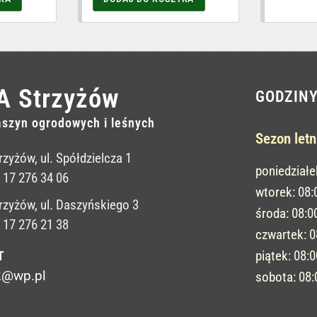
A Strzyżów
GODZIN
szyn ogrodowych i leśnych
Sezon letn
rzyżów, ul. Spółdzielcza 1
poniedziałe
: 17 276 34 06
wtorek: 08
rzyżów, ul. Daszyńskiego 3
środa: 08:0
: 17 276 21 38
czwartek: 
piątek: 08:
T
2@wp.pl
sobota: 08