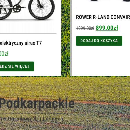
ROWER R-LAND CONVAIR
899.00
zł
1099.00
zł
DODAJ DO KOSZYKA
elektryczny uirax T7
00
zł
EDZ SIĘ WIĘCEJ
Podkarpackie
zyn Ogrodowych i Leśnych