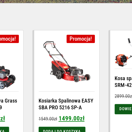
omocja!
Promocja!
Kosa sp
SRM-42
2899.00
z
wa Grass
Kosiarka Spalinowa EASY
9
SBA PRO 5216 SP-A
DOWIE
0
zł
1499.00
zł
1549.00
zł
KA
DODAJ DO KOSZYKA