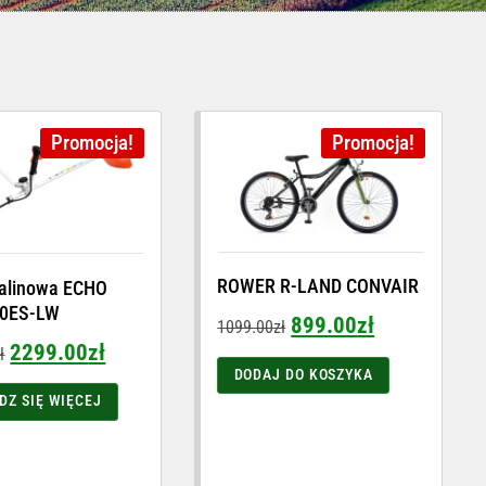
Promocja!
Promocja!
ROWER R-LAND CONVAIR
alinowa ECHO
0ES-LW
899.00
zł
1099.00
zł
2299.00
zł
ł
DODAJ DO KOSZYKA
DZ SIĘ WIĘCEJ