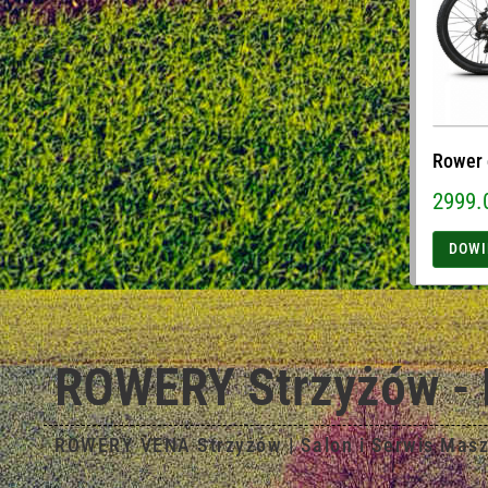
Rower 
2999.
DOWI
ROWERY Strzyżów - 
ROWERY VENA Strzyżów | Salon i Serwis Mas