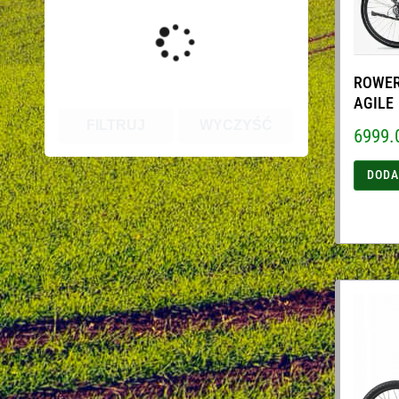
ROWER
AGILE
FILTRUJ
WYCZYŚĆ
6999.
DODA