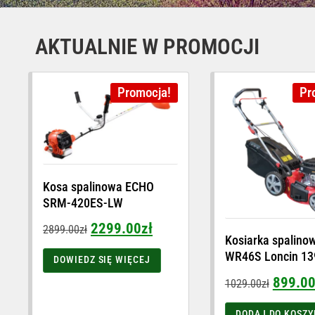
AKTUALNIE W PROMOCJI
Promocja!
Pr
Kosa spalinowa ECHO
SRM-420ES-LW
2299.00
zł
2899.00
zł
Kosiarka spalino
WR46S Loncin 13
DOWIEDZ SIĘ WIĘCEJ
899.0
1029.00
zł
DODAJ DO KOSZY