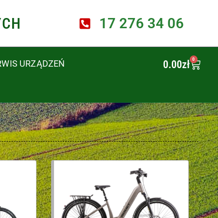
YCH
17 276 34 06
0
0.00
zł
RWIS URZĄDZEŃ