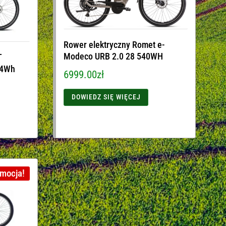
Rower elektryczny Romet e-
Modeco URB 2.0 28 540WH
T
04Wh
6999.00
zł
DOWIEDZ SIĘ WIĘCEJ
mocja!