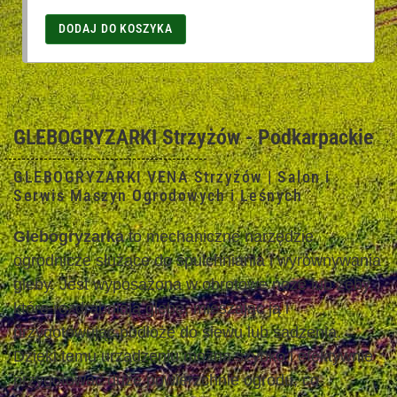
DODAJ DO KOSZYKA
GLEBOGRYZARKI Strzyżów - Podkarpackie
GLEBOGRYZARKI VENA Strzyżów | Salon i
Serwis Maszyn Ogrodowych i Leśnych
Glebogryzarka
to mechaniczne narzędzie
ogrodnicze służące do spulchniania i wyrównywania
gleby. Jest wyposażona w obrotowe noże lub zęby,
które rozdrabniają glebę, mieszając ją i
przygotowując podłoże do siewu lub sadzenia.
Dzięki temu urządzeniu można szybko i efektywnie
przygotować duże powierzchnie ogrodu, co