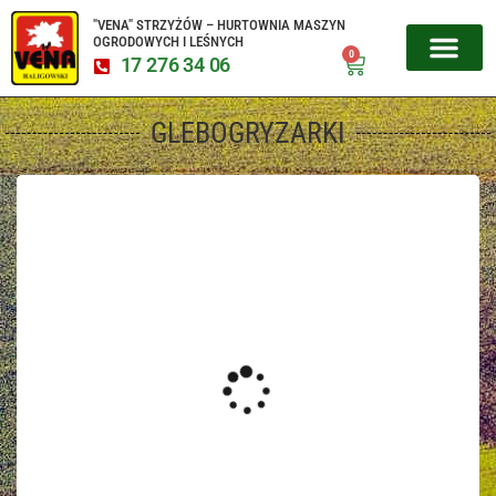
"VENA" STRZYŻÓW – HURTOWNIA MASZYN
OGRODOWYCH I LEŚNYCH
0
17 276 34 06
MIKROCIĄGNIKI CZESKIE
URZĄDZENIA 
SERWIS URZĄD
GLEBOGRYZARKI