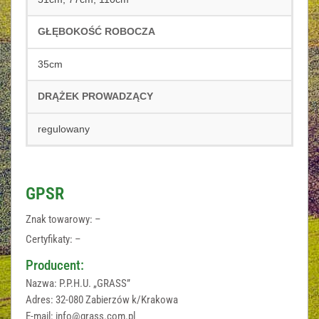
GŁĘBOKOŚĆ ROBOCZA
35cm
DRĄŻEK PROWADZĄCY
regulowany
GPSR
Znak towarowy: –
Certyfikaty: –
Producent:
Nazwa: P.P.H.U. „GRASS”
Adres: 32-080 Zabierzów k/Krakowa
E-mail: info@grass.com.pl