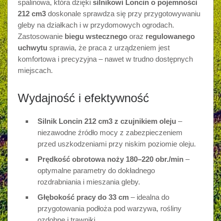
spalinowa, która dzięki
silnikowi Loncin o pojemności
212 cm3
doskonale sprawdza się przy przygotowywaniu
gleby na działkach i w przydomowych ogrodach.
Zastosowanie
biegu wstecznego
oraz
regulowanego
uchwytu
sprawia, że praca z urządzeniem jest
komfortowa i precyzyjna – nawet w trudno dostępnych
miejscach.
Wydajność i efektywność
Silnik Loncin 212 cm3 z czujnikiem oleju
–
niezawodne źródło mocy z zabezpieczeniem
przed uszkodzeniami przy niskim poziomie oleju.
Prędkość obrotowa noży 180–220 obr./min
–
optymalne parametry do dokładnego
rozdrabniania i mieszania gleby.
Głębokość pracy do 33 cm
– idealna do
przygotowania podłoża pod warzywa, rośliny
ozdobne i trawniki.