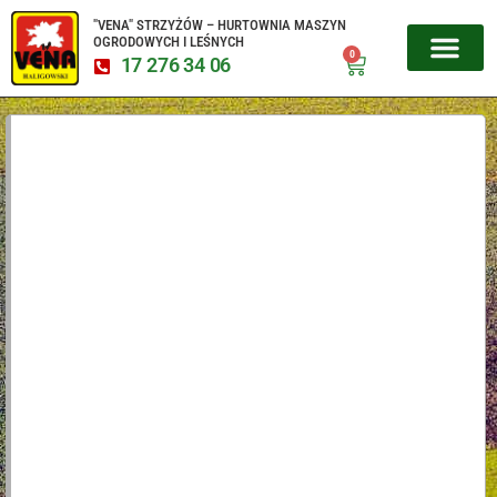
"VENA" STRZYŻÓW – HURTOWNIA MASZYN
OGRODOWYCH I LEŚNYCH
0
17 276 34 06
MIKROCIĄGNIKI CZESKIE
URZĄDZENIA 
SERWIS URZĄD