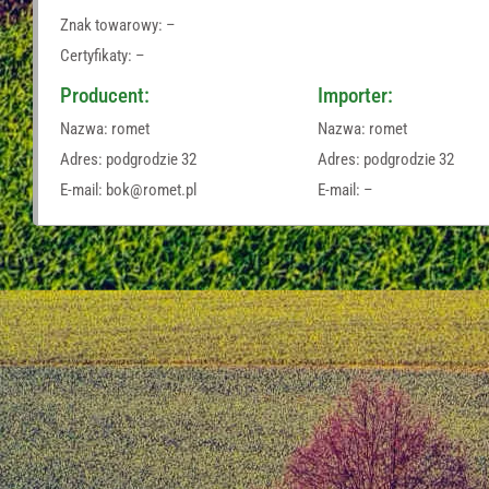
Znak towarowy: –
Certyfikaty: –
Producent:
Importer:
Nazwa: romet
Nazwa: romet
Adres: podgrodzie 32
Adres: podgrodzie 32
E-mail: bok@romet.pl
E-mail: –