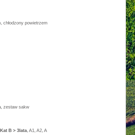
cm, chłodzony powietrzem
a, zestaw sakw
Kat B > 3lata
, A1, A2, A