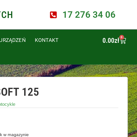
YCH
17 276 34 06
0
0.00
zł
 URZĄDZEŃ
KONTAKT
OFT 125
otocykle
k w magazynie