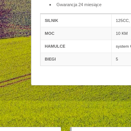
Gwarancja 24 miesiące
SILNIK
125CC,
MOC
10 KM
HAMULCE
system
BIEGI
5