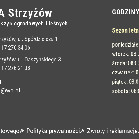
A Strzyżów
GODZIN
szyn ogrodowych i leśnych
Sezon letn
rzyżów, ul. Spółdzielcza 1
poniedziałe
: 17 276 34 06
wtorek: 08
rzyżów, ul. Daszyńskiego 3
środa: 08:0
: 17 276 21 38
czwartek: 
piątek: 08:
T
2@wp.pl
sobota: 08
etowego
Polityka prywatności
Zwroty i reklamacje