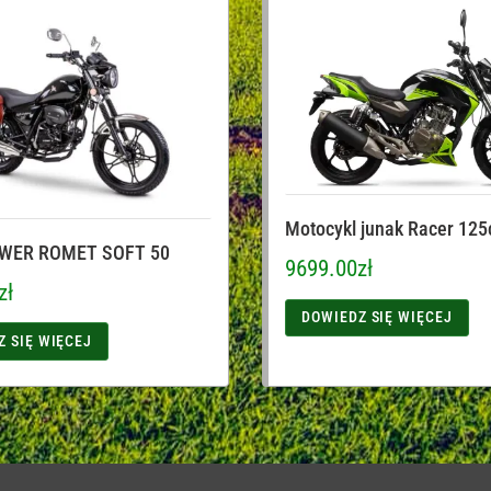
Motocykl junak Racer 125
ER ROMET SOFT 50
9699.00
zł
zł
DOWIEDZ SIĘ WIĘCEJ
Z SIĘ WIĘCEJ