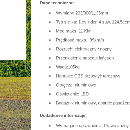
Dane techniczne:
Wymiary: 203/800/1135mm
Typ silnika: 1 cylinder, 4 suw, 124,5c
Moc maks.:11 KM
Prędkość maks.: 99km/h
Rozruch: elektryczny / nożny
Przeniesienie napędu: łańcuch
Waga:105kg
Hamulec CBS przód/tył: tarczowy
Obręcze: aluminiowe
Oświetlenie: LED
Bagażnik aluminiowy, oparcie pasażer
Dodatkowe informacje:
Wymagane uprawnienia: Prawo Jazdy