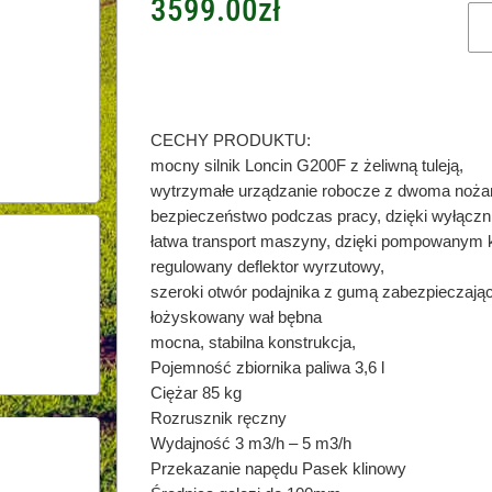
3599.00
zł
CECHY PRODUKTU:
mocny silnik Loncin G200F z żeliwną tuleją,
wytrzymałe urządzanie robocze z dwoma noża
bezpieczeństwo podczas pracy, dzięki wyłącz
łatwa transport maszyny, dzięki pompowanym
regulowany deflektor wyrzutowy,
szeroki otwór podajnika z gumą zabezpieczają
łożyskowany wał bębna
mocna, stabilna konstrukcja,
Pojemność zbiornika paliwa 3,6 l
Ciężar 85 kg
Rozrusznik ręczny
Wydajność 3 m3/h – 5 m3/h
Przekazanie napędu Pasek klinowy