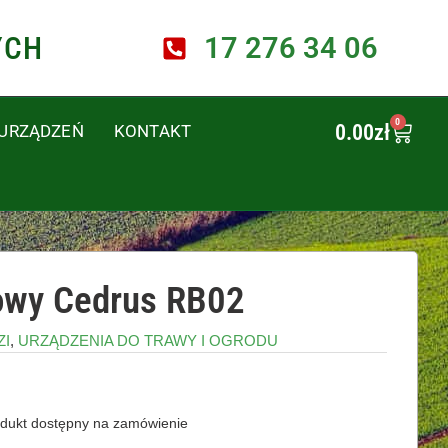
YCH
17 276 34 06
0
0.00
zł
 URZĄDZEŃ
KONTAKT
owy Cedrus RB02
ZI
,
URZĄDZENIA DO TRAWY I OGRODU
dukt dostępny na zamówienie