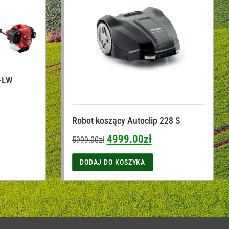
-LW
Robot koszący Autoclip 228 S
4999.00
zł
5999.00
zł
DODAJ DO KOSZYKA