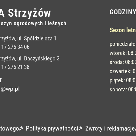
A Strzyżów
GODZIN
szyn ogrodowych i leśnych
Sezon letn
rzyżów, ul. Spółdzielcza 1
poniedziałe
: 17 276 34 06
wtorek: 08
rzyżów, ul. Daszyńskiego 3
środa: 08:0
: 17 276 21 38
czwartek: 
piątek: 08:
T
2@wp.pl
sobota: 08
etowego
Polityka prywatności
Zwroty i reklamacje