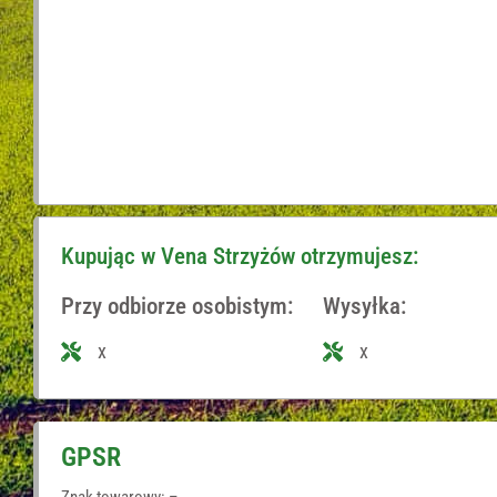
Kupując w Vena Strzyżów otrzymujesz:
Przy odbiorze osobistym:
Wysyłka:
x
x
GPSR
Znak towarowy: –