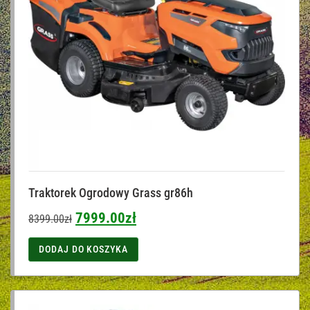
Traktorek Ogrodowy Grass gr86h
7999.00
zł
8399.00
zł
DODAJ DO KOSZYKA