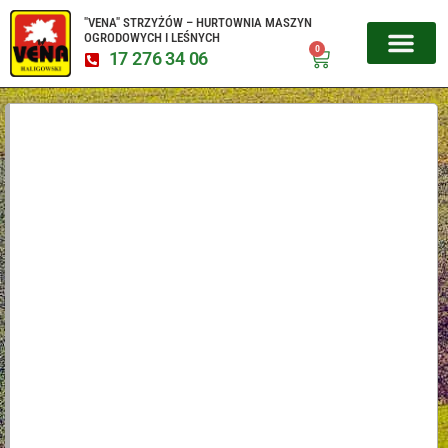
"VENA" STRZYŻÓW – HURTOWNIA MASZYN
OGRODOWYCH I LEŚNYCH
0
17 276 34 06
MIKROCIĄGNIKI CZESKIE
URZĄDZENIA 
SERWIS URZĄD