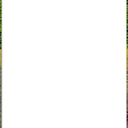
Unikalne cechy traktorka ogrodowego:
stworzony dla wymagających użytkowników
domowych
świetnie radzi sobie z wilgotną trawą
przyjazny dla użytkownika
do użytku przez cały rok przy użyciu dodatkowych
akcesoriów
najbardziej wytrzymały traktor w swojej klasie
duży kosz o pojemności 300L