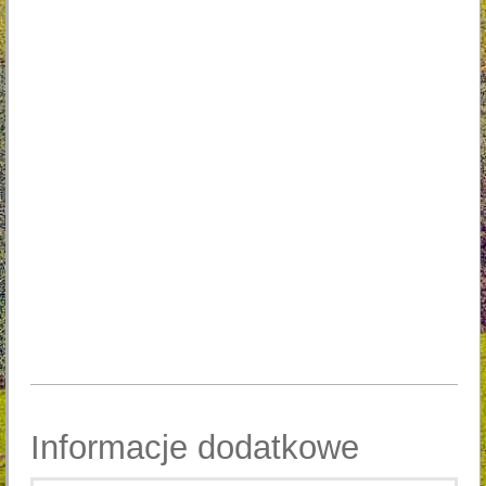
Dodatkowe zalety Światła: halogeny, przednia oś
żeliwna
Blokada mechanizmu różnicowego Nie
Łożyska kół Tak
Przekazanie napędu Przekładnia hydrostatyczna
Moment obrotowy 28.0 Nm / 2600 rpm
Rodzaj paliwa Benzyna
Pojemność zbiornika paliwa 8 l
Pojemność kosza 300 l
Ilość noży 2 szt
Ciężar 226 kg
Informacje dodatkowe