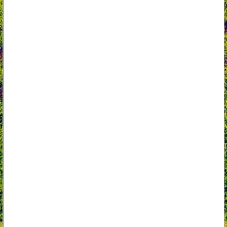
Specyfikacja:
Marka Cedrus
Typ silnika górnozaworowy (OHV)
Regulacja wysokości koszenia 7 stopniowa
Wysokość koszenia 30-90 mm
Pojemność silnika 452 cm³
Producent silnika Loncin
Model silnika LC1P92F1
Skrzynia biegów Przekładnia hydrostatyczna Hydro
Gear T2
Załączanie noży elektromagnetyczne
Szerokość koszenia 920 mm
Liczba cylindrów 1
Rozmiar kół (przód/tył) 15×6 / 18×8,5