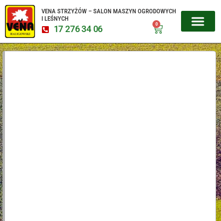
VENA STRZYŻÓW – SALON MASZYN OGRODOWYCH
I LEŚNYCH
0
17 276 34 06
MIKROCIĄGNIKI CZESKIE
URZĄDZENIA 
SERWIS URZĄD