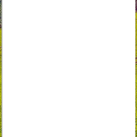
Zalety:
adaptery noży z żeliwa sferoidalnego
przekładnia hydrostatyczna
wygodna pozycja operatora
wysoki komfort i ergonomia
światła do pracy po zmierzchu
wysokiej jakości silnik Loncin 16 KM
6 pozycji regulacji wysokości aparatu koszącego
łożyskowane koła