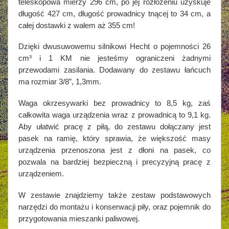
teleskopowa mierzy 296 cm, po jej rozłożeniu uzyskuje
długość 427 cm, długość prowadnicy tnącej to 34 cm, a
całej dostawki z wałem aż 355 cm!
Dzięki dwusuwowemu silnikowi Hecht o pojemności 26
cm³ i 1 KM nie jesteśmy ograniczeni żadnymi
przewodami zasilania. Dodawany do zestawu łańcuch
ma rozmiar 3/8”, 1,3mm.
Waga okrzesywarki bez prowadnicy to 8,5 kg, zaś
całkowita waga urządzenia wraz z prowadnicą to 9,1 kg.
Aby ułatwić pracę z piłą, do zestawu dołączany jest
pasek na ramię, który sprawia, że większość masy
urządzenia przenoszona jest z dłoni na pasek, co
pozwala na bardziej bezpieczną i precyzyjną pracę z
urządzeniem.
W zestawie znajdziemy także zestaw podstawowych
narzędzi do montażu i konserwacji piły, oraz pojemnik do
przygotowania mieszanki paliwowej.