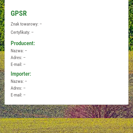
GPSR
Znak towarowy: –
Certyfikaty: –
Producent:
Nazwa: –
Adres: –
E-mail: –
Importer:
Nazwa: –
Adres: –
E-mail: –