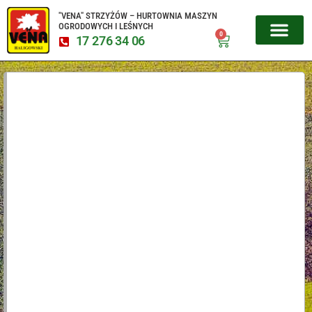
"VENA" STRZYŻÓW – HURTOWNIA MASZYN
OGRODOWYCH I LEŚNYCH
0
17 276 34 06
MIKROCIĄGNIKI CZESKIE
URZĄDZENIA 
SERWIS URZĄD